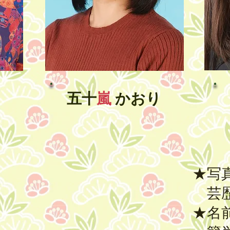
五十
嵐
かおり
★写
芸歴
★名