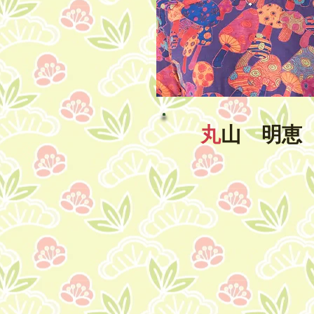
丸
山 明恵