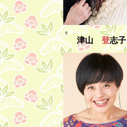
津山
登
志子