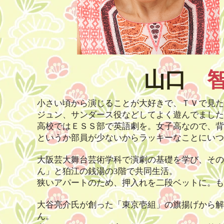
山口
小さい頃から演じることが大好きで、ＴＶで見た
ジュン、
サンダース役などしてよく遊んでました
高校ではＥＳＳ部で英語劇を
。女子高なので、背
というか部員が
少ないからラッキーなことにいつ
大阪芸大舞台芸術学科で演劇の基礎を学び、その
ん」と
狛江の銭湯の3階で共同生活。
狭いアパートのため、押入れを二段ベットに。も
大谷亮介氏が創った「東京壱組」の旗揚げから解
ん。