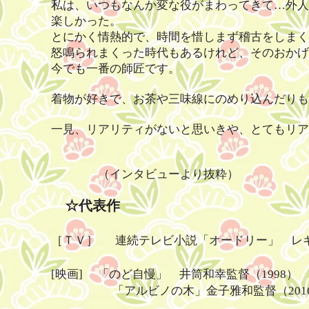
私は、いつもなんか変な役がまわってきて
…外人
楽しかった。
とにかく情熱的で、時間を惜しまず稽古をしまく
怒鳴られまくった時代もあるけれど、そのおかげ
今でも一番の師匠です。
着物が好きで、お茶や三味線にのめり込んだりも
一見、リアリティがないと思いきや、とてもリア
（インタビューより抜粋）
☆代表作
［ＴＶ］ 連続テレビ小説「オードリー」 レギ
[映画] 「のど自慢」 井筒和幸監督（1998）
「アルビノの木」金子雅和監督（201