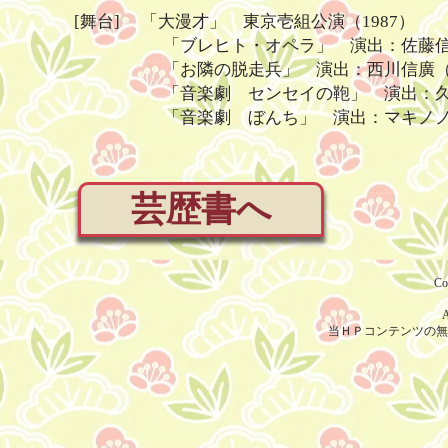
[舞台] 「大漫才」 東京壱組公演（1987）
「ブレヒト・オペラ」 演出：佐藤信（1
「お隣の脱走兵」 演出：西川信廣（20
「音楽劇 センセイの鞄」 演出：久世光
​ 「音楽劇 ぼんち」 演出：マキノノゾ
芸歴書へ
Co
A
当ＨＰコンテンツの無