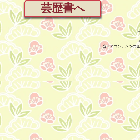
芸歴書へ
Co
A
当ＨＰコンテンツの無