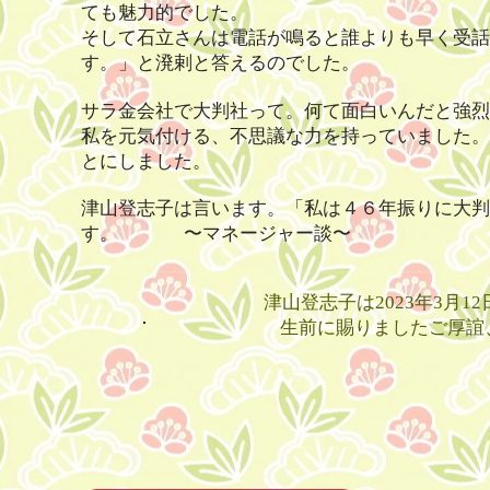
ても魅力的でした。
そして石立さんは電話が鳴ると誰よりも早く受話
す。」と溌剌と答えるのでした。
サラ金会社で大判社って。何て面白いんだと強烈
私を元気付ける、不思議な力を持っていました。
とにしました。
津山登志子は言います。「私は４６年振りに大判
す。 〜マネージャー談〜
津山登志子は2023年3月
生前に賜りましたご厚誼