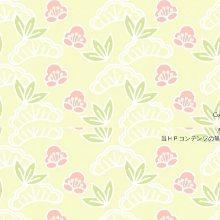
202
大判社
Co
A
当ＨＰコンテンツの無