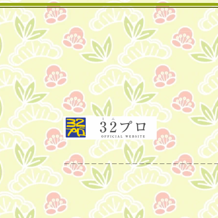
​＿＿＿＿＿＿＿＿＿＿＿＿＿＿＿＿＿＿＿＿＿＿