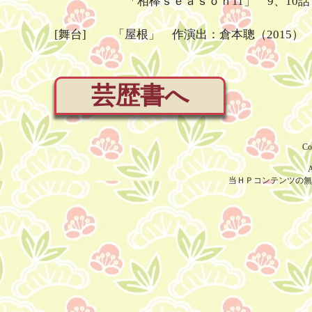
「相棒ｓｅａｓｏｎ11」 9、10話 Ｅ
[舞台] 「屋根」 作演出：倉本聰（2015）
芸歴書へ
Co
A
当ＨＰコンテンツの無