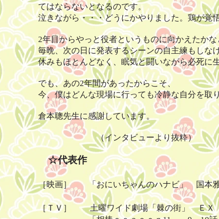
ては
ならないとなるのです。
泣きながら・・・どうにかやりました。鶏が覚
2年目からやっと役者というものに向かえたかな
毎晩、次の日に発表するシーンの自主練もしな
休みもほとんどなく、眠気と闘いながら必死に生
でも、あの2年間があったからこそ、
今、僕はどんな現場に行っても冷静な自分を取
倉本聰先生に感謝しています。
（インタビューより抜粋）
☆代表作
［映画］ 「おにいちゃんのハナビ」 国本雅広
［ＴＶ］ 土曜ワイド劇場「棘の街」 ＥＸ（2