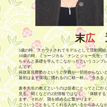
​末
広
5歳の時、スカウトされてモデルとして活動開始
10歳の時、ミュージカル「ナンとジョー先生」
ちゃんと基礎を学んでこなかったというコンプ
んです。
何故富良野塾かというと学費が一切掛からない
最初はまず環境に
慣れるのに精一杯。「生きる
倉本先生の教えというのは役者にとってとにか
見る、聞くなどの2次情報
ではなく、「体験する
ます。それが、鶏を締めるに繋がります。
こういうことをしてくれる人がいるからみんな