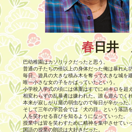
春
日井
巴幼稚園はカソリックだったと思う。
普通の子たちの倍以上の身体だった俺は暴れん
毎日、遊具の大きな積み木を奪って大きな城を
唯一小さな女の子をかばっていたという。
小学校入学式の頃には体重はすでに40キロを超
相変わらずの乱暴者は嫌われた。誰も遊んでく
本来が寂しがり屋の弱虫なので毎日が辛かった
そして三年の学芸会では「犬の目」という落語
人を笑わせる喜びを知るようになっていった。
授業中は皆を笑わすために精神を集中させてい
国語の授業の朗読は大好きだった。