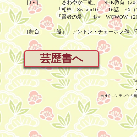
［TV］ 「さわやか三組」 NHK教育（200
「相棒 S
eason10」 16話 EX（
「賢者の愛」 4話 WOWOW（20
［舞台］ 「熊」 アントン・チェーホフ作 守
芸歴書へ
Co
A
当ＨＰコンテンツの無