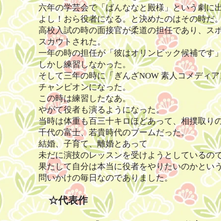
六年の学芸会で「ばんななと殿様」という劇に
よし！おら役者になる。と決めたのはその時だ
高校入試の時の面接官が柔道の担任であり、ス
スカウトされた。
一年の時の担任が「彼はオリンピック候補です
しかし練習しなかった。
そして三年の時に「ぎんざNOW 素人コメディ
チャンピオンになった。
この時は練習したなあ。
やがて役者も演るようになった。
当時は体重も百三十キロほどあって、相撲取り
千代の富士、若貴時代のブームだった。
結婚、子育て、離婚とあって
未だに演技のレッスンを受けようとしているの
果たして自分は本当に役者をやりたいのかとい
​問いかけの毎日なのでありました。
☆代表作