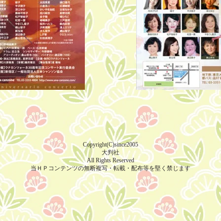
Copyright(C)since2005
大判社
All Rights Reserved
当ＨＰコンテンツの無断複写・転載・配布等を堅く禁じます