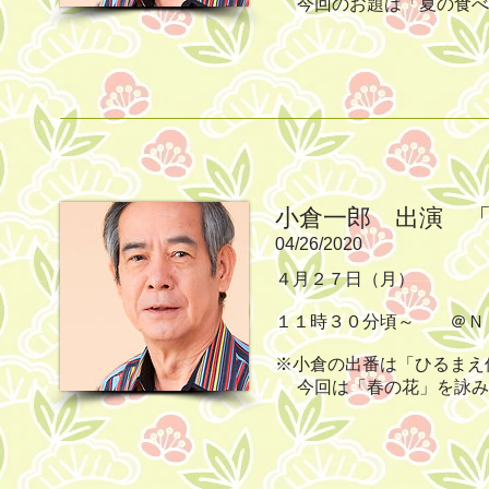
今回のお題は「夏の食べ
小倉一郎 出演 
04/26/2020
４月２７日（月）
１１時３０分頃～ ＠Ｎ
※小倉の出番は「ひるまえ
今回は「春の花」を詠み