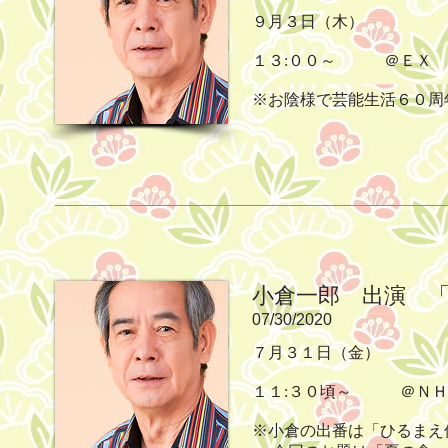
９月３日（木）
１３:００～ ＠ＥＸ
※お陰様で芸能生活６０周
小倉一郎 出演 
07/30/2020
７月３１日（金）
１１:３０頃～ ＠Ｎ
※小倉の出番は「ひるまえ