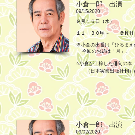
小倉一郎 出演 
09/15/2020
９月１６日（水）
１１：３０頃～ ＠Ｎ
※小倉の出番は「ひるまえ
今回のお題は「月」。
⭐小倉が上梓した俳句の本
（日本実業出版社刊）
小倉一郎 出演 
09/02/2020