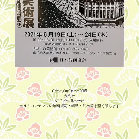
Copyright(C)since2005
大判社
All Rights Reserved
当ＨＰコンテンツの無断複写・転載・配布等を堅く禁じます